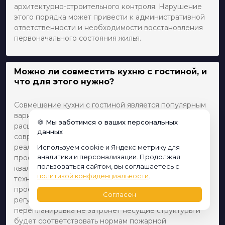
архитектурно-строительного контроля. Нарушение
этого порядка может привести к административной
ответственности и необходимости восстановления
первоначального состояния жилья.
Можно ли совместить кухню с гостиной, и
что для этого нужно?
Совмещение кухни с гостиной является популярным
вариантом перепланировки, который позволяет
🍪 Мы заботимся о ваших персональных
расширить жизненное пространство и создать более
данных
современную и функциональную среду. Для
реализации такой идеи вам нужно разработать
Используем cookie и Яндекс метрику для
аналитики и персонализации. Продолжая
проект перепланировки с помощью
пользоваться сайтом, вы соглашаетесь с
квалифицированного архитектора, который учтет все
политикой конфиденциальности
.
технические и безопасные аспекты. После этого
проект должен быть согласован в местных
Согласен
регулирующих органах. Важно убедиться, что
перепланировка не затронет несущие структуры и
будет соответствовать нормам пожарной