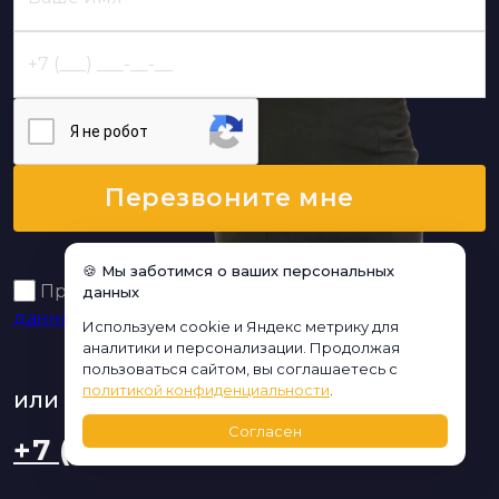
Я нe poбoт
Перезвоните мне
🍪 Мы заботимся о ваших персональных
Принимаю условия
политики обработки
данных
данных
Используем cookie и Яндекс метрику для
аналитики и персонализации. Продолжая
пользоваться сайтом, вы соглашаетесь с
политикой конфиденциальности
.
или позвоните,
мы онлайн:
Согласен
+7 (925) 208-97-42