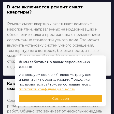
В чем включается ремонт смарт-
квартиры?
Ремонт смарт-квартиры охватывает комплекс
мероприятий, направленных на модернизацию и
обновление жилого пространства с применением
современных технологий умного дома. Это может
включать установку систем умного освещения,
температурного контроля, безопасности, а также
умных бытовых приборов. Кроме технической
стороны, это также включает общие строительные и
🍪 Мы заботимся о ваших персональных
отделочные работы.
данных
Используем cookie и Яндекс метрику для
аналитики и персонализации. Продолжая
Как долго длится процесс ремонта
пользоваться сайтом, вы соглашаетесь с
смарт-квартиры?
политикой конфиденциальности
.
Согласен
Сроки ремонта могут варьироваться в зависимости от
размера квартиры и сложности запланированных
работ. Обычно, это занимает от нескольких недель