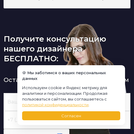
Получите консультацию
нашего дизайнера
БЕСПЛАТНО:
🍪 Мы заботимся о ваших персональных
данных
Оставьте заявку и мы Вам перезвоним
Используем cookie и Яндекс метрику для
аналитики и персонализации. Продолжая
пользоваться сайтом, вы соглашаетесь с
политикой конфиденциальности
.
Согласен